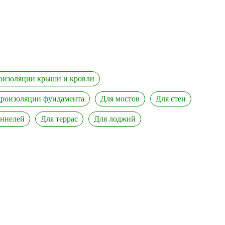
оизоляции крыши и кровли
дроизоляции фундамента
Для мостов
Для стен
оннелей
Для террас
Для лоджий