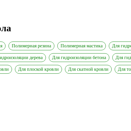
ола
я
Полимерная резина
Полимерная мастика
Для гидр
гидроизоляции дерева
Для гидроизоляции бетона
Для ги
овли
Для плоской кровли
Для скатной кровли
Для т