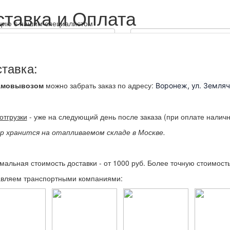
ставка и Оплата
тацию с нашим специалистом
+7
тавка:
амовывозом
можно забрать заказ по адресу:
Воронеж,
ул. Земляч
отгрузки
- уже на следующий день после заказа (при оплате наличн
 данных и сервисные
р хранится на отапливаемом складе в Москве.
ным мной контактным данным в
сти
альная стоимость доставки - от 1000 руб. Более точную стоимост
формации
(акции, скидки,
 данным. Можно отозвать в
авляем транспортными компаниями: