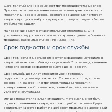
Один толстый слой не заменяет три последовательных слоя.
При слишком толстом нанесении материал хуже просыхает и
может лечь неравномерно. Послойное нанесение помогает
закрыть пропуски, набрать нужную толщину и получить более
стабильную защиту.
На повреждённых участках используют стеклоткань. Она
усиливает зону риска и помогает покрытию лучше работать на
трещинах, раскрытых стыках и примыканиях.
Срок годности и срок службы
Срок годности 18 месяцев относится к хранению материала в
закрытой таре при соблюдении условий. Это период, в течение
которого состав сохраняет свойства до нанесения.
Срок службы до 30 лет относится уже к готовому
гидроизоляционному покрытию. Он зависит от подготовки
основания, нанесения в три слоя, толщины покрытия,
армирования проблемных зон, полной полимеризации и
условий эксплуатации.
Эти два показателя нельзя смешивать. Материал может быть
годен к применению в таре, но срок службы покрытия будет
зависеть от качества работ. И наоборот: правильно нанесённый