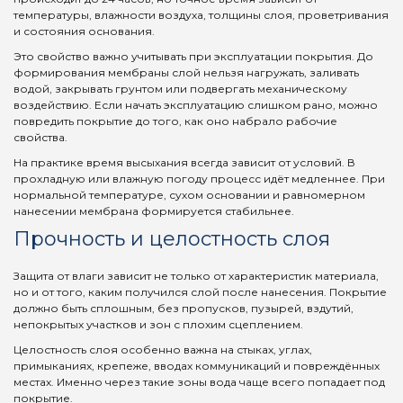
температуры, влажности воздуха, толщины слоя, проветривания
и состояния основания.
Это свойство важно учитывать при эксплуатации покрытия. До
формирования мембраны слой нельзя нагружать, заливать
водой, закрывать грунтом или подвергать механическому
воздействию. Если начать эксплуатацию слишком рано, можно
повредить покрытие до того, как оно набрало рабочие
свойства.
На практике время высыхания всегда зависит от условий. В
прохладную или влажную погоду процесс идёт медленнее. При
нормальной температуре, сухом основании и равномерном
нанесении мембрана формируется стабильнее.
Прочность и целостность слоя
Защита от влаги зависит не только от характеристик материала,
но и от того, каким получился слой после нанесения. Покрытие
должно быть сплошным, без пропусков, пузырей, вздутий,
непокрытых участков и зон с плохим сцеплением.
Целостность слоя особенно важна на стыках, углах,
примыканиях, крепеже, вводах коммуникаций и повреждённых
местах. Именно через такие зоны вода чаще всего попадает под
покрытие.