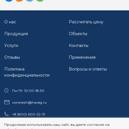
О нас
Рассчитать цену
Продукция
Объекты
Услуги
Контакты
Отзывы
Применение
Политика
Вопросы и ответы
конфиденциальности
Пн-Пт: 10:00-18:30
voronezh@haveg.ru
+8 (800) 600-22-31
Продолжая использовать наш сайт, вы даете согласие на
Самовывоз
394033
,
Воронеж,
ул. Землячки, д.15