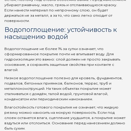
убирают ржавчину, масло, грязь и отслаивающуюся краску.
Если нанести материал по непрочному слою, он будет
держаться не за металл, а за то, что само легко отходит от
поверхности.
Водопоглощение: устойчивость к
насыщению водой
Водопоглощение не более 1% за сутки означает, что
сформированное покрытие почти не впитывает воду. Для
гидроизоляции это важно: слой должен не просто закрывать
основание, а сохранять защитные свойства при контакте с
влагой.
Низкое водопоглощение полезно для кровель, фундаментов,
подвалов, бетонных приямков, балконов, террас, труб и
металлоконструкций. На таких объектах покрытие может
сталкиваться с дождём, талой водой, грунтовой влагой,
конденсатом или периодическим намоканием.
Влагостойкость готового покрытия не означает, что жидкую
резину можно наносить на мокрую поверхность. Если под
слоем останется влага, сцепление ухудшится, а покрытие может
вздуться или отслоиться. Основание перед нанесением должно
быть сухим.