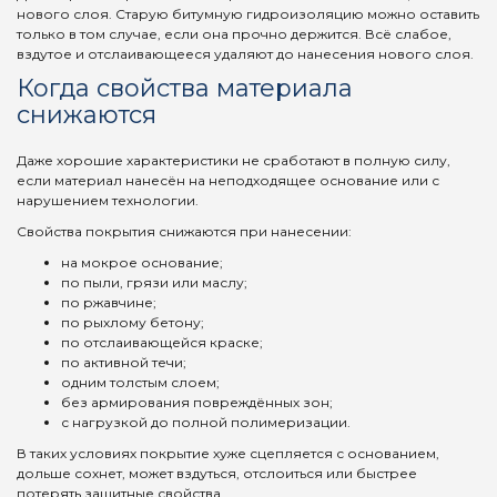
нового слоя. Старую битумную гидроизоляцию можно оставить
только в том случае, если она прочно держится. Всё слабое,
вздутое и отслаивающееся удаляют до нанесения нового слоя.
Когда свойства материала
снижаются
Даже хорошие характеристики не сработают в полную силу,
если материал нанесён на неподходящее основание или с
нарушением технологии.
Свойства покрытия снижаются при нанесении:
на мокрое основание;
по пыли, грязи или маслу;
по ржавчине;
по рыхлому бетону;
по отслаивающейся краске;
по активной течи;
одним толстым слоем;
без армирования повреждённых зон;
с нагрузкой до полной полимеризации.
В таких условиях покрытие хуже сцепляется с основанием,
дольше сохнет, может вздуться, отслоиться или быстрее
потерять защитные свойства.