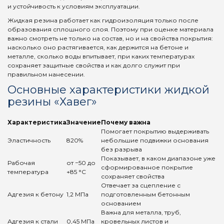
и устойчивость к условиям эксплуатации.
Жидкая резина работает как гидроизоляция только после
образования сплошного слоя. Поэтому при оценке материала
важно смотреть не только на состав, но и на свойства покрытия:
насколько оно растягивается, как держится на бетоне и
металле, сколько воды впитывает, при каких температурах
сохраняет защитные свойства и как долго служит при
правильном нанесении.
Основные характеристики жидкой
резины «Хавег»
Характеристика
Значение
Почему важна
Помогает покрытию выдерживать
Эластичность
820%
небольшие подвижки основания
без разрыва
Показывает, в каком диапазоне уже
Рабочая
от −50 до
сформированное покрытие
температура
+85 °C
сохраняет свойства
Отвечает за сцепление с
Адгезия к бетону
1,2 МПа
подготовленным бетонным
основанием
Важна для металла, труб,
Адгезия к стали
0,45 МПа
кровельных листов и