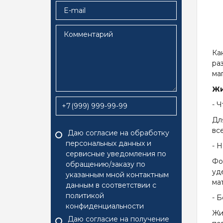
Ка
ра
ма
Жи
- 
+7
Дл
вс
Даю согласие на обработку
персональных данных и
- 
сервисные уведомления по
Фо
обращению/заказу по
уд
указанным мной контактным
мат
данным в соответствии с
политикой
- 
конфиденциальности
Жи
Даю согласие на
получение