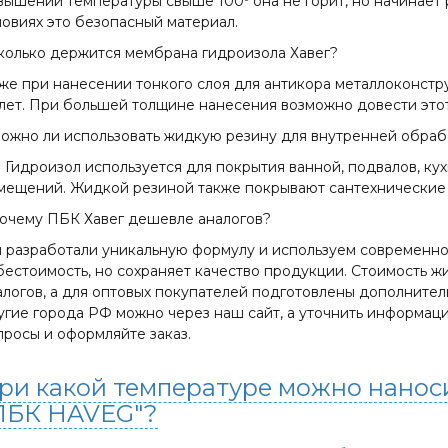
вышении температуры свыше 100º она не горит, но начинает р
ловиях это безопасный материал.
Сколько держится мембрана гидроизола Хавег?
же при нанесении тонкого слоя для антикора металлоконстр
 лет. При большей толщине нанесения возможно довести этот 
Можно ли использовать жидкую резину для внутренней обра
. Гидроизол используется для покрытия ванной, подвалов, кух
мещений. Жидкой резиной также покрывают сантехнические у
Почему ПБК Хавег дешевле аналогов?
 разработали уникальную формулу и используем современно
бестоимость, но сохраняет качество продукции. Стоимость ж
алогов, а для оптовых покупателей подготовлены дополнитель
угие города РФ можно через наш сайт, а уточнить информацию
просы и оформляйте заказ.
ри какой температуре можно нанос
ПБК HAVEG"?