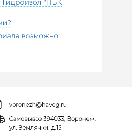
л Гидроизол "ПБК
ми?
риала возможно
voronezh@haveg.ru
Самовывоз
394033
,
Воронеж,
ул. Землячки, д.15