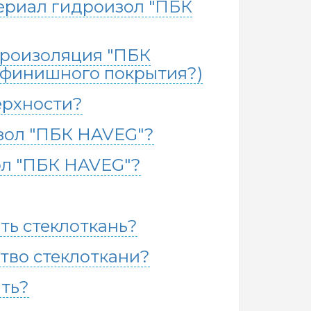
ериал гидроизол "ПБК
дроизоляция "ПБК
 финишного покрытия?)
ерхности?
изол "ПБК HAVEG"?
ол "ПБК HAVEG"?
ть стеклоткань?
тво стеклоткани?
ть?