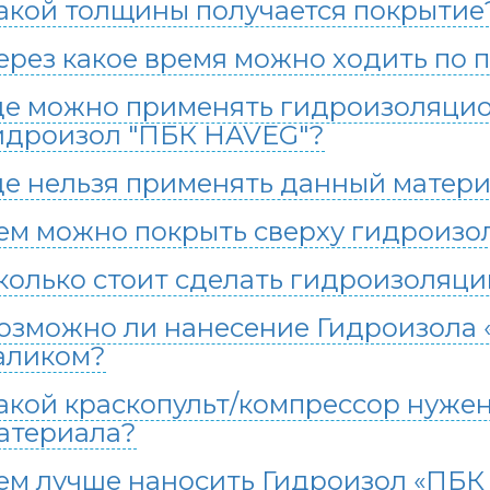
акой толщины получается покрытие
ерез какое время можно ходить по 
де можно применять гидроизоляци
идроизол "ПБК HAVEG"?
де нельзя применять данный матер
ем можно покрыть сверху гидроизо
колько стоит сделать гидроизоляци
озможно ли нанесение Гидроизола 
аликом?
акой краскопульт/компрессор нуже
атериала?
ем лучше наносить Гидроизол «ПБК 