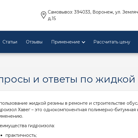
Самовывоз: 394033, Воронеж, ул. Земляч
д.15
Статьи
Отзывы
Применение
Рассчитать цену
просы и ответы по жидкой
пользование жидкой резины в ремонте и строительстве обус
дроизол Хавег – это однокомпонентная полимерно-битумная 
именению.
еимущества гидроизола:
практичность;