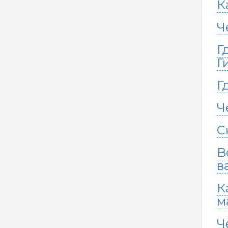
К
Ч
Г
Г
Г
Ч
С
В
в
К
м
Ч