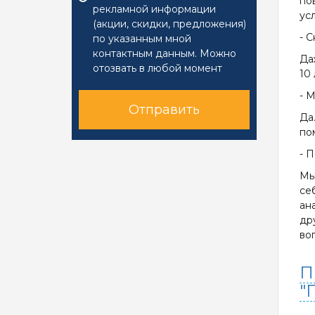
по
рекламной информации
ус
(акции, скидки, предложения)
- 
по указанным мной
контактным данным. Можно
Да
отозвать в любой момент
10
- 
Отправить
Да
по
- 
Мы
се
ан
др
во
П
"