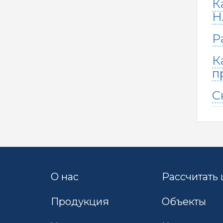
К
H
Р
К
п
С
О нас
Рассчитать
Продукция
Объекты