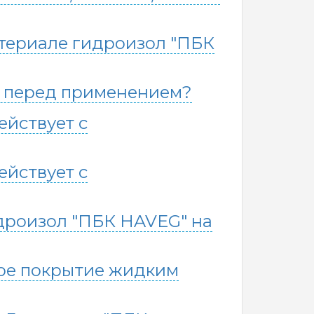
атериале гидроизол "ПБК
л перед применением?
йствует с
йствует с
дроизол "ПБК HAVEG" на
ое покрытие жидким