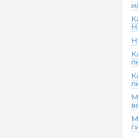
и
К
H
Н
К
п
К
п
М
в
М
г