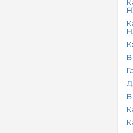
К
H
К
H
К
В
Г
Д
В
К
К