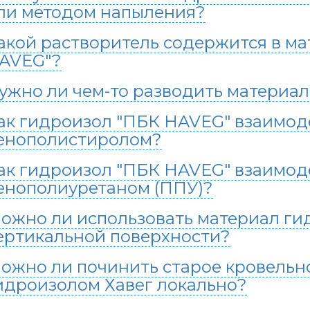
ли методом напыления?
акой растворитель содержится в м
AVEG"?
ужно ли чем-то разводить материа
ак гидроизол "ПБК HAVEG" взаимоде
енополистиролом?
ак гидроизол "ПБК HAVEG" взаимоде
енополиуретаном (ППУ)?
ожно ли использовать материал ги
ертикальной поверхности?
ожно ли починить старое кровельн
идроизолом Хавег локально?