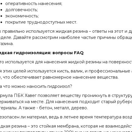
оперативность нанесения;
долговечность;
экономичность;
покрытие труднодоступных мест.
к правильно используется жидкая резина – ответы на этот и 
зделе. Давайте рассмотрим наиболее частые причины обраще
газина.
дкая гидроизоляция: вопросы FAQ
Что используется для нанесения жидкой резины на поверхнос
я этих целей используется кисть, валик, и профессиональны
е, что обеспечивает равномерное нанесение вещества.
На что можно наносить гидроизол?
рмула ПБК Хавег позволяет веществу проникнуть в структур
ерживаться на месте. Для нанесения подходит старый рубер
ериалы. А также - бетон, металл, дерево.
Безопасен ли материал, ведь в летнее время температура во
дкая резина – это стойкая мембрана, которая не взаимодей