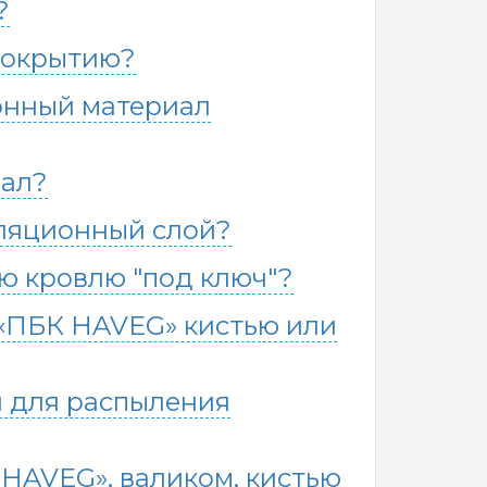
?
покрытию?
онный материал
иал?
ляционный слой?
ю кровлю "под ключ"?
«ПБК HAVEG» кистью или
н для распыления
HAVEG», валиком, кистью