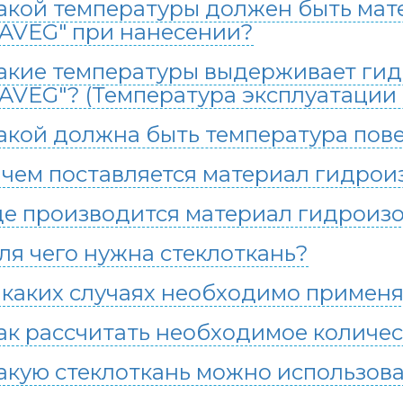
акой температуры должен быть мат
AVEG" при нанесении?
акие температуры выдерживает ги
AVEG"? (Температура эксплуатации
акой должна быть температура пов
 чем поставляется материал гидро
де производится материал гидроиз
ля чего нужна стеклоткань?
 каких случаях необходимо применя
ак рассчитать необходимое количес
акую стеклоткань можно использова